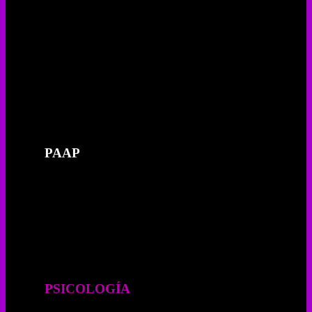
PROGRAMA COCLEAR Y OFTOMETRISTA
PAAP
PROGRAMA DE ATENCIÓN ALIMENTARIA
A PERSONAS EN SITUACIÓN DE
VULNERAVILIDAD (PAASIV)
PSICOLOGÍA